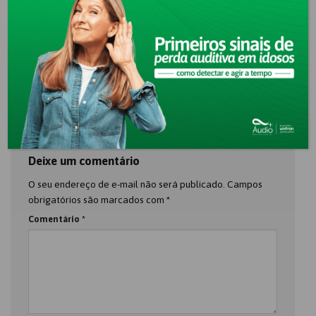
Quando a audição encontra a
Os avanços tecnológicos nos
tecnologia: como aparelhos
aparelhos auditivos e o que a
auditivos modernos transformam
plataforma Smile representa
experiências digitais
hoje.
Deixe um comentário
O seu endereço de e-mail não será publicado.
Campos
obrigatórios são marcados com
*
Comentário
*