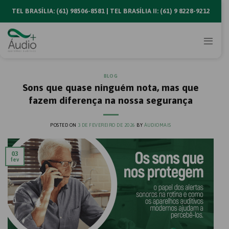
Skip
TEL BRASÍLIA: (61) 98506-8581 | TEL BRASÍLIA II: (61) 9 8228-9212
to
content
BLOG
Sons que quase ninguém nota, mas que
fazem diferença na nossa segurança
POSTED ON
3 DE FEVEREIRO DE 2026
BY
ÁUDIOMAIS
03
fev