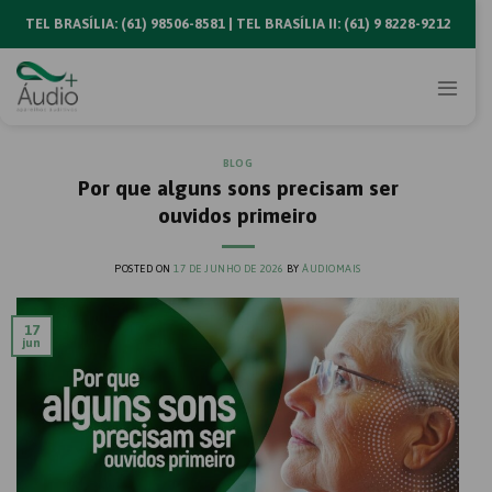
Skip
TEL BRASÍLIA: (61) 98506-8581 | TEL BRASÍLIA II: (61) 9 8228-9212
to
content
BLOG
Por que alguns sons precisam ser
ouvidos primeiro
POSTED ON
17 DE JUNHO DE 2026
BY
ÁUDIOMAIS
17
jun