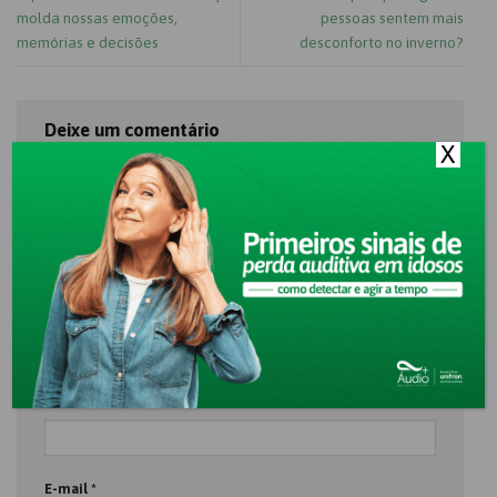
molda nossas emoções,
pessoas sentem mais
memórias e decisões
desconforto no inverno?
Deixe um comentário
X
O seu endereço de e-mail não será publicado.
Campos
obrigatórios são marcados com
*
Comentário
*
Nome
*
E-mail
*