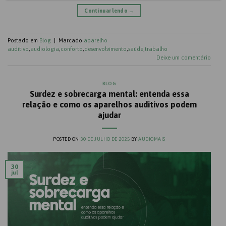
Continuar lendo
→
Postado em
Blog
|
Marcado
aparelho
auditivo
,
audiologia
,
conforto
,
desenvolvimento
,
saúde
,
trabalho
Deixe um comentário
BLOG
Surdez e sobrecarga mental: entenda essa
relação e como os aparelhos auditivos podem
ajudar
POSTED ON
30 DE JULHO DE 2025
BY
ÁUDIOMAIS
30
jul