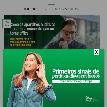
POSTED ON
26 DE FEVEREIRO DE 2026
BY
ÁUDIOMAIS
26
fev
X
Trabalhar em casa exige foco, atenção e organização. Para
quem tem algum grau de dificuldade auditiva, esse desafio pode
ser ainda maior. Sons mal compreendidos, esforço constante para
ouvir e a necessidade de repetir informações acabam gerando
cansaço mental e queda de produtividade ao longo do dia.
Quando a audição não está equilibrada, o cérebro […]