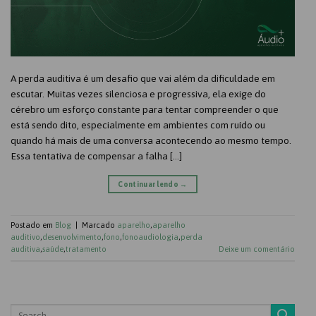
A perda auditiva é um desafio que vai além da dificuldade em
escutar. Muitas vezes silenciosa e progressiva, ela exige do
cérebro um esforço constante para tentar compreender o que
está sendo dito, especialmente em ambientes com ruído ou
quando há mais de uma conversa acontecendo ao mesmo tempo.
Essa tentativa de compensar a falha […]
Continuar lendo
→
Postado em
Blog
|
Marcado
aparelho
,
aparelho
auditivo
,
desenvolvimento
,
fono
,
fonoaudiologia
,
perda
auditiva
,
saúde
,
tratamento
Deixe um comentário