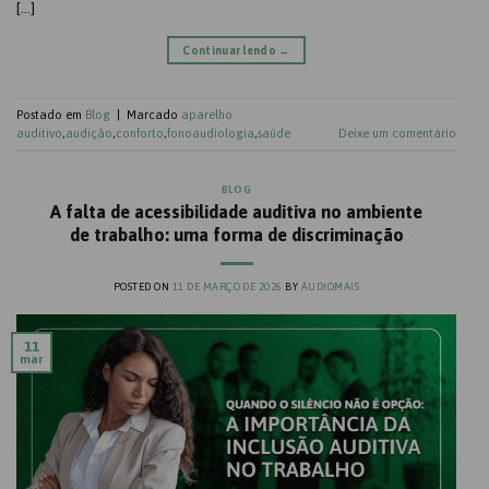
[…]
Continuar lendo
→
Postado em
Blog
|
Marcado
aparelho
auditivo
,
audição
,
conforto
,
fonoaudiologia
,
saúde
Deixe um comentário
BLOG
A falta de acessibilidade auditiva no ambiente
de trabalho: uma forma de discriminação
POSTED ON
11 DE MARÇO DE 2026
BY
ÁUDIOMAIS
11
mar