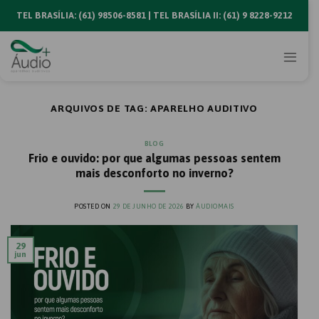
Skip
TEL BRASÍLIA: (61) 98506-8581 | TEL BRASÍLIA II: (61) 9 8228-9212
to
content
ARQUIVOS DE TAG:
APARELHO AUDITIVO
BLOG
Frio e ouvido: por que algumas pessoas sentem
mais desconforto no inverno?
POSTED ON
29 DE JUNHO DE 2026
BY
ÁUDIOMAIS
29
jun