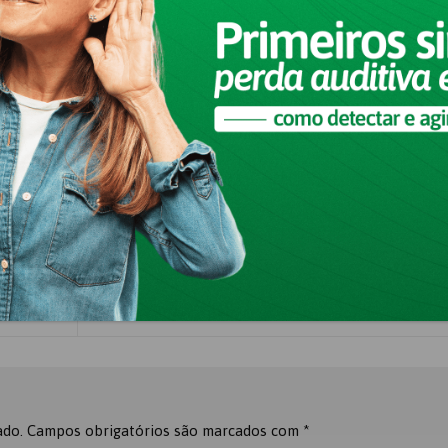
 foi postado em
Blog
.
Adicione aos favoritos
.
Por que a perda auditiva em homens é mais com
 levar à
ado.
Campos obrigatórios são marcados com
*