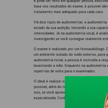
e pode ser feito em qualquer pessoa, existin
base nos resultados do exame, é possível ident
tratamento mais adequado para cada caso.
Há dois tipos de audiometrias: a audiometria 
estado da sua audição, testando a sua capacid
intensidades. Já na audiometria vocal, é anal
investigando se você consegue realmente ent
O exame é realizado por um fonoaudiólogo. Du
um ambiente isolado do ruído externo, para 
audiometria tonal, a pessoa é instruída a r
levantando a mão. Enquanto na audiometria vo
repeti-las de volta para o examinador.
O ideal é realizar o teste de audiometria an
possível, além do tratamento adequado, que p
isso, se você apresentar problemas para ouvi
especializada. Conte com a Áudio Mais nesse