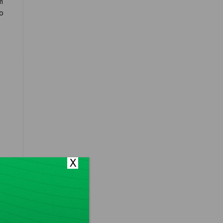
m
o
X
or