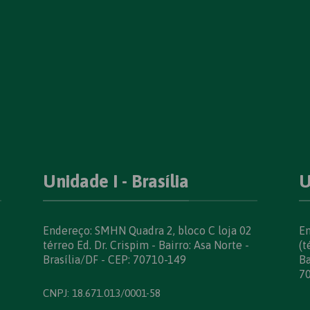
Unidade I - Brasília
U
Endereço: SMHN Quadra 2, bloco C loja 02
En
térreo Ed. Dr. Crispim - Bairro: Asa Norte -
(t
Brasília/DF - CEP: 70710-149
Ba
7
CNPJ: 18.671.013/0001-58