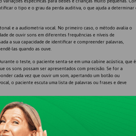
do variações específicas para bebês e crianças muito pequenas. Co
ificar o tipo e o grau da perda auditiva, o que ajuda a determinar 
tonal e a audiometria vocal. No primeiro caso, o método avalia o
ade de ouvir sons em diferentes frequências e níveis de
isada a sua capacidade de identificar e compreender palavras,
endê-las quando as ouve.
rante o teste, o paciente senta-se em uma cabine acústica, que é
que os sons possam ser apresentados com precisão. Se for a
esponder cada vez que ouvir um som, apertando um botão ou
cal, o paciente escuta uma lista de palavras ou frases e deve
ualmente para que o paciente receba diagnóstico o mais cedo
ode incluir o uso de aparelhos auditivos ou implantes cocleares. P
r e se comunicar, não pense duas vezes em procurar ajuda
 caminho!