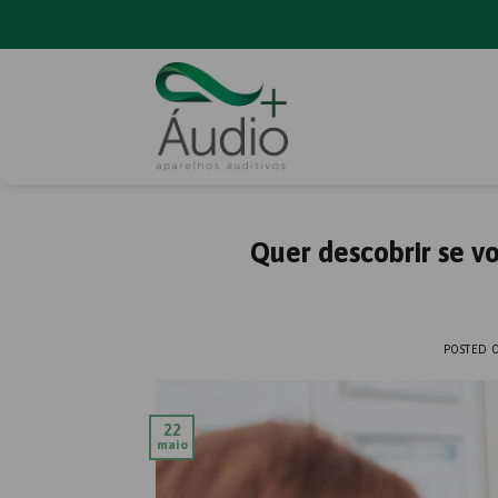
Skip
to
content
Quer descobrir se v
POSTED
22
maio